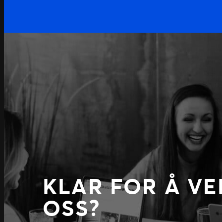
KLAR FOR Å VE
OSS?