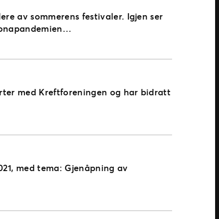
lere av sommerens festivaler. Igjen ser
 koronapandemien…
arter med Kreftforeningen og har bidratt
2021, med tema: Gjenåpning av