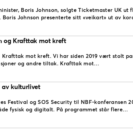
minister, Boris Johnson, solgte Ticketmaster UK ut f
n. Boris Johnson presenterte sitt «veikart» ut av
n og Krafttak mot kreft
 Krafttak mot kreft. Vi har siden 2019 vært stolt p
joner og andre tiltak. Krafttak mot…
av kulturlivet
ues Festival og SOS Security til NBF-konferansen 
både fysisk og digitalt. På programmet står flere…