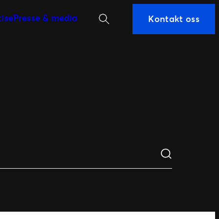
Søk
tise
Presse & media
Kontakt oss