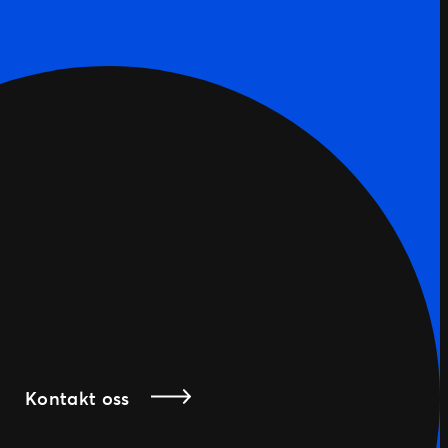
avsluttet dagen med lunsj, mingling […]
Kontakt oss