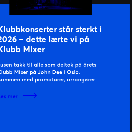
Klubbkonserter står sterkt i
2026 – dette lærte vi på
Klubb Mixer
Tusen takk til alle som deltok på årets
Klubb Mixer på John Dee i Oslo.
Sammen med promotører, arrangører og
bransjefolk samlet vi klubbsegmentet for
en formiddag fylt med innsikt, erfaringer
les mer
og refleksjoner rundt fremtidens
konsertpublikum. Programmet samlet
både bransjeveteraner og
markedsførere til samtaler om hvordan
klubbsegmentet utvikler seg: Vi