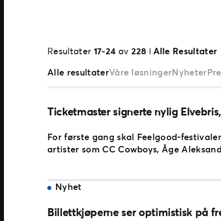
Resultater
17-24
av
228
i
Alle Resultater
Alle resultater
Våre løsninger
Nyheter
Pr
Ticketmaster signerte nylig Elvebris,
For første gang skal Feelgood-festivalen
artister som CC Cowboys, Åge Aleksan
Nyhet
Billettkjøperne ser optimistisk på 