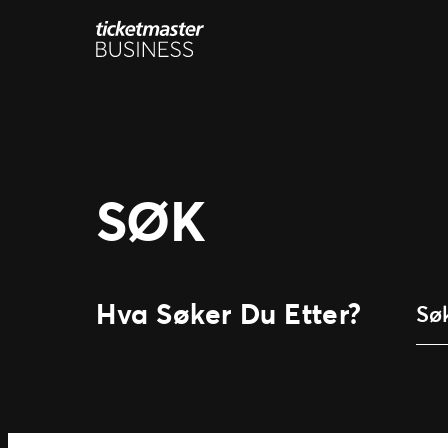
Hopp
til
innhold
SØK
Hva Søker Du Etter?