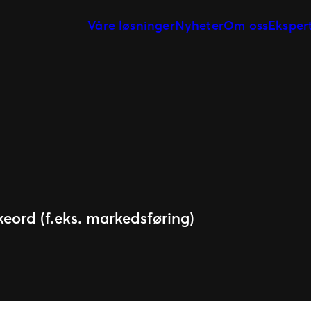
Våre løsninger
Nyheter
Om oss
Eksper
Markedsføring & analyse
Vår historie
Billettsystem
Vårt team
På arrangementet
Våre kunder
Event programmering &
planlegging
Vårt partnernetterk
Kundereisen