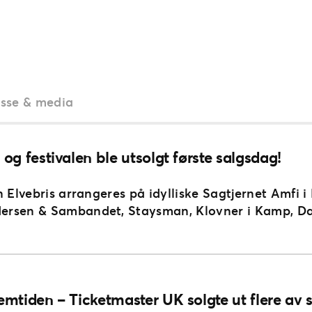
esse & media
 og festivalen ble utsolgt første salgsdag!
 Elvebris arrangeres på idylliske Sagtjernet Amfi i E
dersen & Sambandet, Staysman, Klovner i Kamp, 
fremtiden – Ticketmaster UK solgte ut flere av