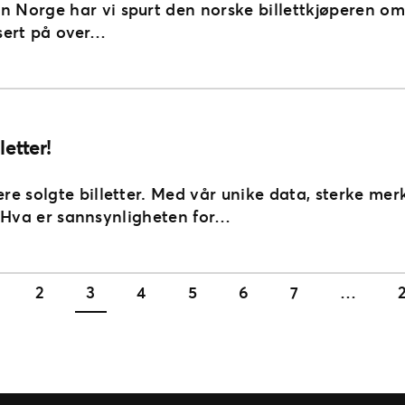
Norge har vi spurt den norske billettkjøperen om 
sert på over…
etter!
re solgte billetter. Med vår unike data, sterke me
kt Hva er sannsynligheten for…
2
3
4
5
6
7
…