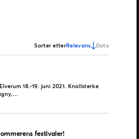
Sorter etter
Relevans
Dato
lverum 18.-19. juni 2021. Knallsterke
Dagny,…
 sommerens festivaler!