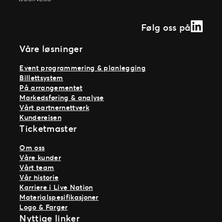
Linked
Følg oss på
Våre løsninger
Event programmering & planlegging
Billettsystem
På arrangementet
Markedsføring & analyse
Vårt partnernettverk
Kundereisen
Ticketmaster
Om oss
Våre kunder
Vårt team
Vår historie
Karriere i Live Nation
Materialspesifikasjoner
Logo & Farger
Nyttige linker