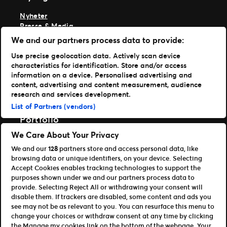
Nyheter
Presse & Media
Ekspertise
We and our partners process data to provide:
TM1-innlogging
Use precise geolocation data. Actively scan device
characteristics for identification. Store and/or access
Last ned appene våre
information on a device. Personalised advertising and
content, advertising and content measurement, audience
Ticketmaster App
research and services development.
TM1 Reports App (App Store)
List of Partners (vendors)
TM1 Reports App (Google Play)
Portfolio
We Care About Your Privacy
Ticketmaster
We and our
128
partners store and access personal data, like
Universe
browsing data or unique identifiers, on your device. Selecting
For partnere
Accept Cookies enables tracking technologies to support the
purposes shown under we and our partners process data to
Åpen plattform for utviklere
provide. Selecting Reject All or withdrawing your consent will
Bli affiliate / partner
disable them. If trackers are disabled, some content and ads you
Info om API og SDK for utviklere
see may not be as relevant to you. You can resurface this menu to
change your choices or withdraw consent at any time by clicking
Vilkår for bruk
Personvern
the Manage my cookies link on the bottom of the webpage. Your