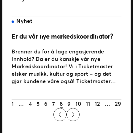
Nyhet
Er du vår nye markedskoordinator?
Brenner du for å lage engasjerende
innhold? Da er du kanskje vår nye
Markedskoordinator! Vi i Ticketmaster
elsker musikk, kultur og sport – og det
gjør kundene våre også! Ticketmaster…
1
…
4
5
6
7
8
9
10
11
12
…
29