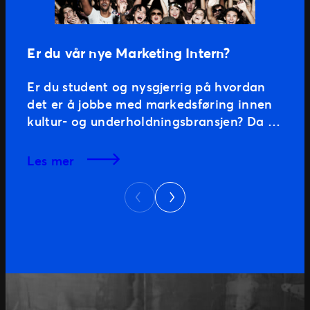
Er du vår nye Marketing Intern?
Er du student og nysgjerrig på hvordan
det er å jobbe med markedsføring innen
kultur- og underholdningsbransjen? Da er
kanskje vårt Marketing Internship er noe
for deg! Du vil være basert i Oslo og
les mer
støtte det lokale markedsteamet med
Next
ulike oppgaver innen markedsføring.
Previous
Dette er en rolle som passer for deg som
studerer og søker […]