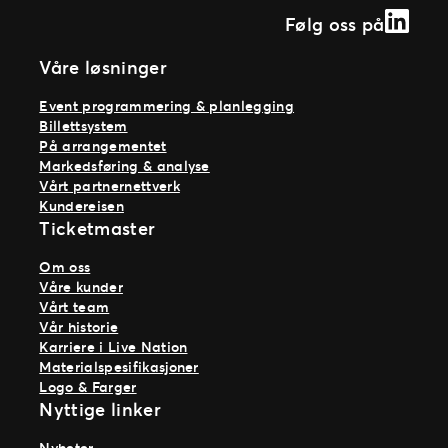
Linked
Følg oss på
Våre løsninger
Event programmering & planlegging
Billettsystem
På arrangementet
Markedsføring & analyse
Vårt partnernettverk
Kundereisen
Ticketmaster
Om oss
Våre kunder
Vårt team
Vår historie
Karriere i Live Nation
Materialspesifikasjoner
Logo & Farger
Nyttige linker
Nyheter