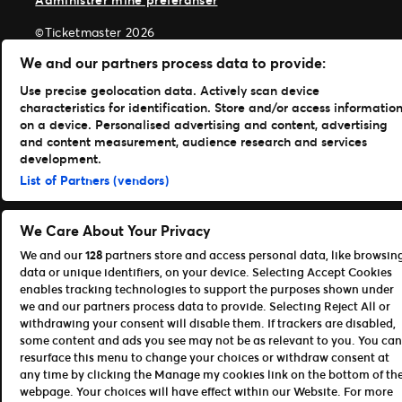
©Ticketmaster 2026
We and our partners process data to provide:
Norway
Use precise geolocation data. Actively scan device
characteristics for identification. Store and/or access informatio
on a device. Personalised advertising and content, advertising
and content measurement, audience research and services
Andy
development.
White,
List of Partners (vendors)
Freelance
WordPress
We Care About Your Privacy
Developer
We and our
128
partners store and access personal data, like browsin
London
data or unique identifiers, on your device. Selecting Accept Cookies
enables tracking technologies to support the purposes shown under
we and our partners process data to provide. Selecting Reject All or
withdrawing your consent will disable them. If trackers are disabled,
some content and ads you see may not be as relevant to you. You can
resurface this menu to change your choices or withdraw consent at
any time by clicking the Manage my cookies link on the bottom of th
webpage. Your choices will have effect within our Website. For more