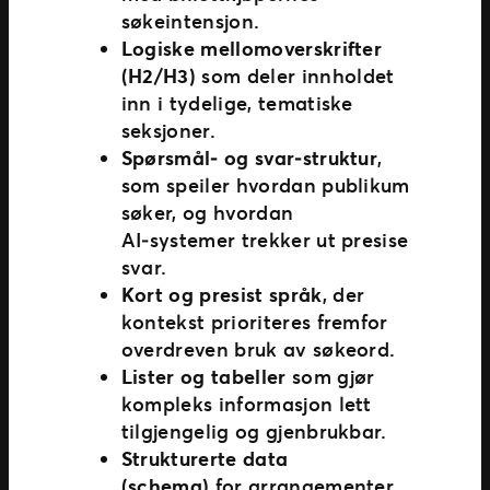
søkeintensjon.
Logiske mellomoverskrifter
(H2/H3)
som deler innholdet
inn i tydelige, tematiske
seksjoner.
Spørsmål‑ og svar‑struktur
,
som speiler hvordan publikum
søker, og hvordan
AI‑systemer trekker ut presise
svar.
Kort og presist språk
, der
kontekst prioriteres fremfor
overdreven bruk av søkeord.
Lister og tabeller
som gjør
kompleks informasjon lett
tilgjengelig og gjenbrukbar.
Strukturerte data
(schema)
for arrangementer,