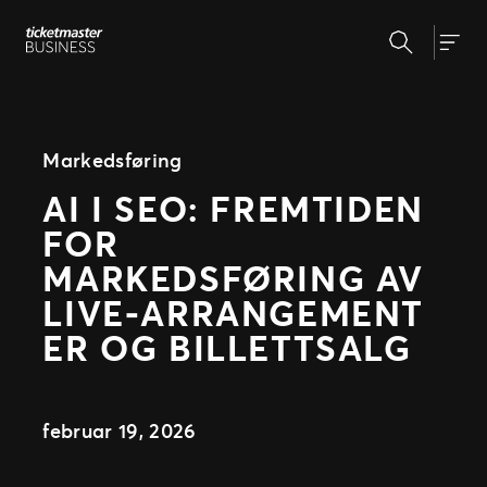
Hopp
Søk
til
Våre løsninger
Togg
innhold
Markedsføring & analyse
Billettsystem
Nyheter
På arrangementet
Markedsføring
Event programmering & planlegging
AI I SEO: FREMTIDEN
Om oss
Vårt partnernetterk
FOR
Kundereisen
Vår historie
MARKEDSFØRING AV
Vårt team
Ekspertise
LIVE‑ARRANGEMENT
Våre kunder
ER OG BILLETTSALG
Presse & media
februar 19, 2026