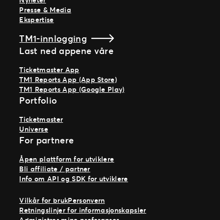
Presse & Media
Ekspertise
TM1-innlogging
Last ned appene våre
Ticketmaster App
TM1 Reports App (App Store)
TM1 Reports App (Google Play)
Portfolio
Ticketmaster
Universe
For partnere
Åpen plattform for utviklere
Bli affiliate / partner
Info om API og SDK for utviklere
Vilkår for bruk
Personvern
Retningslinjer for informasjonskapsler
Administrer mine preferanser