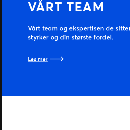
VÅRT TEAM
Vårt team og ekspertisen de sitte
styrker og din største fordel.
Les mer