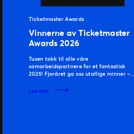
Ticketmaster Awards
Vinnerne av Ticketmaster
Awards 2026
Tusen takk til alle våre
samarbeidspartnere for et fantastisk
2025! Fjoråret ga oss utallige minner –
fra storslåtte internasjonale og norske
turnéer, til uforglemmelige festivaler,
les mer
fantastiske teaterforestillinger og
latterkrampe på humorscenen. Hva var
de beste liveopplevelsene fra 2025?
Fansen har den siste uken hatt mulighe
til å stemme på sine favoritter i
kategoriene; Årets humor, […]