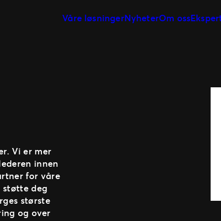
Våre løsninger
Nyheter
Om oss
Eksper
Markedsføring & analyse
Vår historie
Billettsystem
Vårt team
På arrangementet
Våre kunder
Event programmering &
planlegging
Vårt partnernetterk
Kundereisen
er. Vi er mer
 lederen innen
rtner for våre
 støtte deg
rges største
ring og over