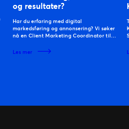
og resultater?
n
Har du erfaring med digital
markedsføring og annonsering? Vi søker
nå en Client Marketing Coordinator til
g
et 1-års vikariat. Vår dyktige Client
Marketing Coordinator skal ut i
les mer
foreldrepermisjon, og vi ser derfor etter
m
en engasjert vikar som kan ta over
stafettpinnen og bli en viktig del av
teamet vårt i perioden. I rollen får du
[…]