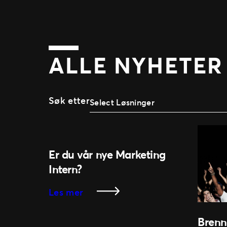
ALLE NYHETER
Søk etter
Select Løsninger
Er du vår nye Marketing
Intern?
:
Les mer
Er
du
Brenn