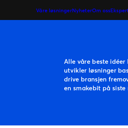
Våre løsninger
Nyheter
Om oss
Eksper
Markedsføring & analyse
Vår historie
Billettsystem
Vårt team
På arrangementet
Våre kunder
Event programmering &
planlegging
Vårt partnernetterk
Alle våre beste idée
Kundereisen
utvikler løsninger ba
drive bransjen fremov
en smakebit på siste n