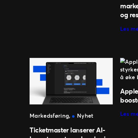
vår
marke
nye
og res
Marketing
Intern?
Les m
Apple
boost
Les m
Markedsføring
, 
Nyhet
Ticketmaster lanserer AI-