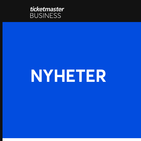
Hopp
til
innhold
NYHETER