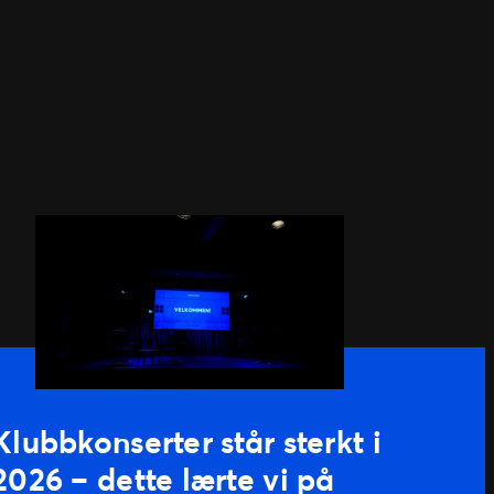
Klubbkonserter står sterkt i
2026 – dette lærte vi på