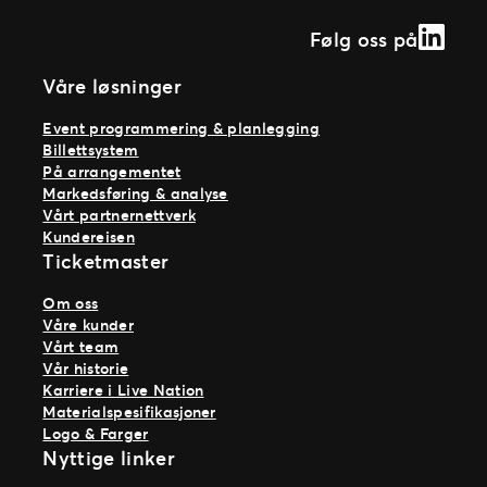
Linked
Følg oss på
Våre løsninger
Event programmering & planlegging
Billettsystem
På arrangementet
Markedsføring & analyse
Vårt partnernettverk
Kundereisen
Ticketmaster
Om oss
Våre kunder
Vårt team
Vår historie
Karriere i Live Nation
Materialspesifikasjoner
Logo & Farger
Nyttige linker