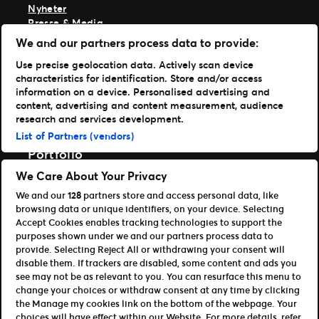
Nyheter
Presse & Media
Ekspertise
We and our partners process data to provide:
TM1-innlogging
Use precise geolocation data. Actively scan device
characteristics for identification. Store and/or access
Last ned appene våre
information on a device. Personalised advertising and
content, advertising and content measurement, audience
Ticketmaster App
research and services development.
TM1 Reports App (App Store)
List of Partners (vendors)
TM1 Reports App (Google Play)
Portfolio
We Care About Your Privacy
Ticketmaster
We and our
128
partners store and access personal data, like
Universe
browsing data or unique identifiers, on your device. Selecting
For partnere
Accept Cookies enables tracking technologies to support the
purposes shown under we and our partners process data to
Åpen plattform for utviklere
provide. Selecting Reject All or withdrawing your consent will
Bli affiliate / partner
disable them. If trackers are disabled, some content and ads you
Info om API og SDK for utviklere
see may not be as relevant to you. You can resurface this menu to
change your choices or withdraw consent at any time by clicking
Vilkår for bruk
Personvern
the Manage my cookies link on the bottom of the webpage. Your
Retningslinjer for informasjonskapsler
choices will have effect within our Website. For more details, refer