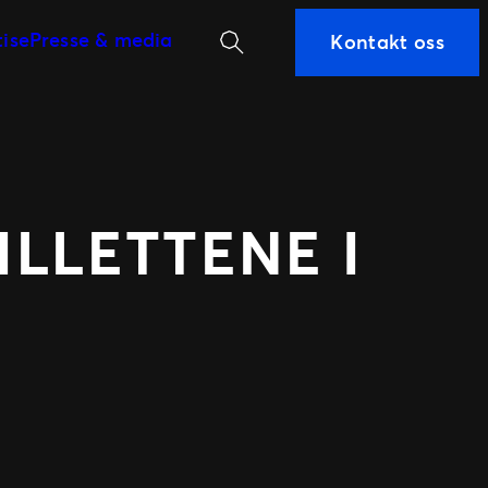
Søk
tise
Presse & media
Kontakt oss
ILLETTENE I