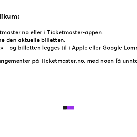
blikum:
tmaster.no eller i Ticketmaster-appen.
e den aktuelle billetten.
k»
– og billetten legges til i Apple eller Google L
rrangementer på Ticketmaster.no, med noen få unnt