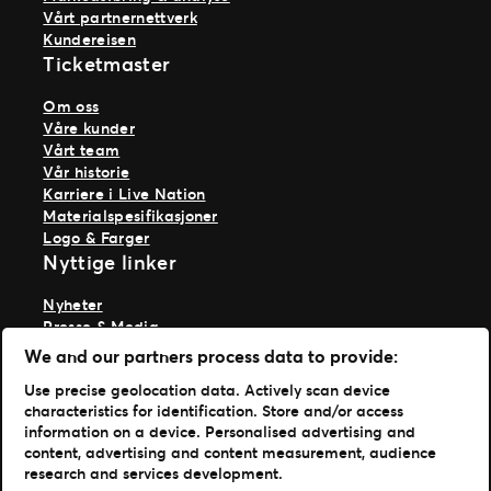
Vårt partnernettverk
Kundereisen
Ticketmaster
Om oss
Våre kunder
Vårt team
Vår historie
Karriere i Live Nation
Materialspesifikasjoner
Logo & Farger
Nyttige linker
Nyheter
Presse & Media
Ekspertise
We and our partners process data to provide:
TM1-innlogging
Use precise geolocation data. Actively scan device
characteristics for identification. Store and/or access
Last ned appene våre
information on a device. Personalised advertising and
content, advertising and content measurement, audience
Ticketmaster App
research and services development.
TM1 Reports App (App Store)