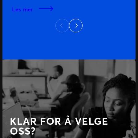
les mer
Next
Previous
KLAR FOR Å VELGE
OSS?