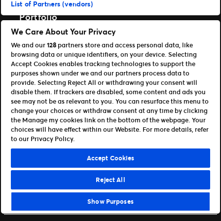
List of Partners (vendors)
TM1 Reports App (Google Play)
Portfolio
We Care About Your Privacy
Ticketmaster
We and our
128
partners store and access personal data, like
Universe
browsing data or unique identifiers, on your device. Selecting
For partnere
Accept Cookies enables tracking technologies to support the
purposes shown under we and our partners process data to
Åpen plattform for utviklere
provide. Selecting Reject All or withdrawing your consent will
Bli affiliate / partner
disable them. If trackers are disabled, some content and ads you
Info om API og SDK for utviklere
see may not be as relevant to you. You can resurface this menu to
change your choices or withdraw consent at any time by clicking
Vilkår for bruk
Personvern
the Manage my cookies link on the bottom of the webpage. Your
Retningslinjer for informasjonskapsler
choices will have effect within our Website. For more details, refer
Administrer mine preferanser
to our Privacy Policy.
©Ticketmaster 2026
Accept Cookies
Norway
Reject All
Show Purposes
Kontakt oss