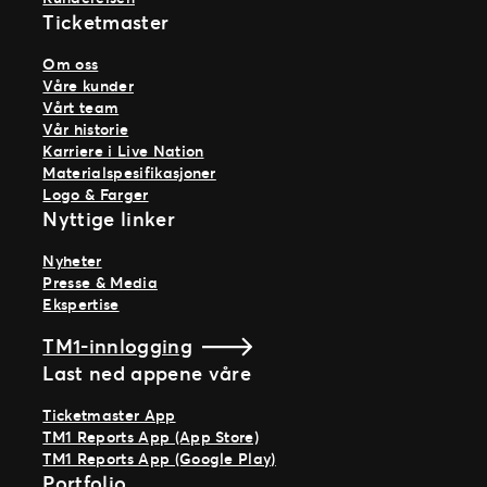
Ticketmaster
Om oss
Våre kunder
Vårt team
Vår historie
Karriere i Live Nation
Materialspesifikasjoner
Logo & Farger
Nyttige linker
Nyheter
Presse & Media
Ekspertise
TM1-innlogging
Last ned appene våre
Ticketmaster App
TM1 Reports App (App Store)
TM1 Reports App (Google Play)
Portfolio