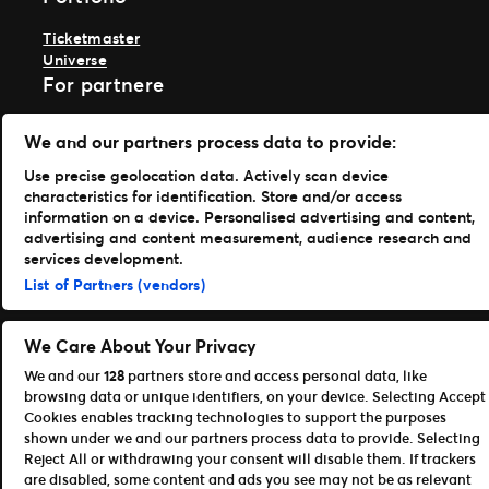
Ticketmaster
Universe
For partnere
Åpen plattform for utviklere
We and our partners process data to provide:
Bli affiliate / partner
Info om API og SDK for utviklere
Use precise geolocation data. Actively scan device
characteristics for identification. Store and/or access
information on a device. Personalised advertising and content,
Vilkår for bruk
Personvern
advertising and content measurement, audience research and
Retningslinjer for informasjonskapsler
services development.
Administrer mine preferanser
List of Partners (vendors)
©Ticketmaster 2026
Norway
We Care About Your Privacy
We and our
128
partners store and access personal data, like
browsing data or unique identifiers, on your device. Selecting Accept
Cookies enables tracking technologies to support the purposes
shown under we and our partners process data to provide. Selecting
Andy
Reject All or withdrawing your consent will disable them. If trackers
White,
are disabled, some content and ads you see may not be as relevant