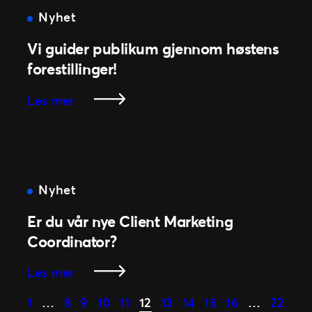
by:Larm!
Nyhet
Vi guider publikum gjennom høstens
forestillinger!
:
Les mer
Vi
guider
publikum
gjennom
høstens
Nyhet
forestillinger!
Er du vår nye Client Marketing
Coordinator?
:
Les mer
Er
1
…
8
9
10
11
12
13
14
15
16
…
22
du