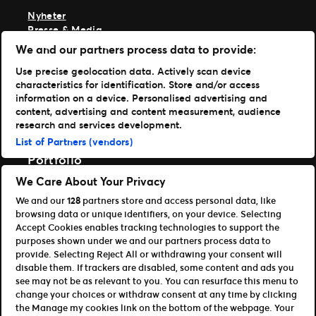
Nyheter
Presse & Media
Ekspertise
We and our partners process data to provide:
TM1-innlogging
Use precise geolocation data. Actively scan device
characteristics for identification. Store and/or access
Last ned appene våre
information on a device. Personalised advertising and
content, advertising and content measurement, audience
Ticketmaster App
research and services development.
TM1 Reports App (App Store)
List of Partners (vendors)
TM1 Reports App (Google Play)
Portfolio
We Care About Your Privacy
Ticketmaster
We and our
128
partners store and access personal data, like
Universe
browsing data or unique identifiers, on your device. Selecting
For partnere
Accept Cookies enables tracking technologies to support the
purposes shown under we and our partners process data to
Åpen plattform for utviklere
provide. Selecting Reject All or withdrawing your consent will
Bli affiliate / partner
disable them. If trackers are disabled, some content and ads you
Info om API og SDK for utviklere
see may not be as relevant to you. You can resurface this menu to
change your choices or withdraw consent at any time by clicking
Vilkår for bruk
Personvern
the Manage my cookies link on the bottom of the webpage. Your