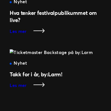
vinterens
Nyhet
juleforestillinger!
Hva tenker festivalpublikummet om
live?
:
Les mer
Hva
tenker
festivalpublikummet
om
live?
Nyhet
Takk for i år, by:Larm!
:
Les mer
Takk
for
i
år,