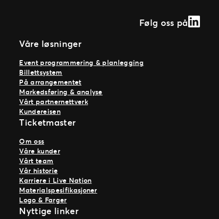
Linked
Følg oss på
Våre løsninger
Event programmering & planlegging
Billettsystem
På arrangementet
Markedsføring & analyse
Vårt partnernettverk
Kundereisen
Ticketmaster
Om oss
Våre kunder
Vårt team
Vår historie
Karriere i Live Nation
Materialspesifikasjoner
Logo & Farger
Nyttige linker