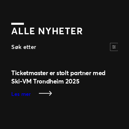
ALLE NYHETER
Søk etter
Ticketmaster er stolt partner med
Ski-VM Trondheim 2025
:
Les mer
Ticketmaster
er
stolt
partner