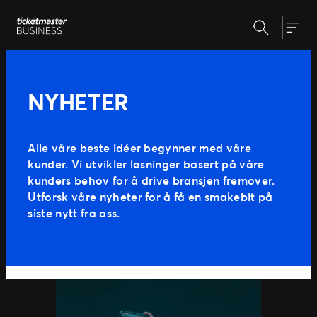
Hopp
Søk
til
Våre løsninger
Togg
innhold
Markedsføring & analyse
Billettsystem
Nyheter
NYHETER
På arrangementet
Event programmering & planlegging
Om oss
Vårt partnernetterk
Alle våre beste idéer begynner med våre
Kundereisen
kunder. Vi utvikler løsninger basert på våre
Vår historie
kunders behov for å drive bransjen fremover.
Vårt team
Ekspertise
Utforsk våre nyheter for å få en smakebit på
Våre kunder
siste nytt fra oss.
Presse & media