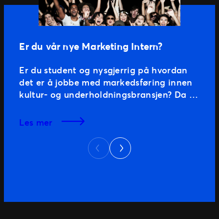
Er du vår nye Marketing Intern?
Er du student og nysgjerrig på hvordan
det er å jobbe med markedsføring innen
kultur- og underholdningsbransjen? Da er
kanskje vårt Marketing Internship er noe
for deg! Du vil være basert i Oslo og
les mer
støtte det lokale markedsteamet med
Next
ulike oppgaver innen markedsføring.
Previous
Dette er en rolle som passer for deg som
studerer og søker […]