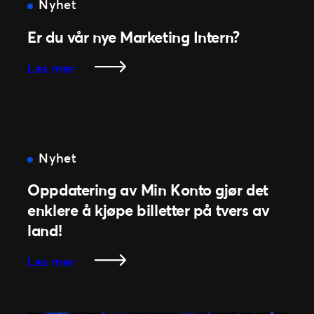
med
Nyhet
Ski-
Er du vår nye Marketing Intern?
VM
Trondheim
:
Les mer
2025
Er
du
vår
nye
Marketing
Nyhet
Intern?
Oppdatering av Min Konto gjør det
enklere å kjøpe billetter på tvers av
land!
:
Les mer
Oppdatering
av
Min