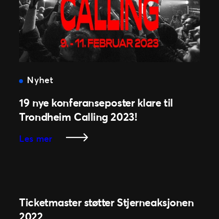
Nyhet
19 nye konferanseposter klare til
Trondheim Calling 2023!
:
Les mer
19
nye
konferanseposter
klare
til
Ticketmaster støtter Stjerneaksjonen
Trondheim
2022