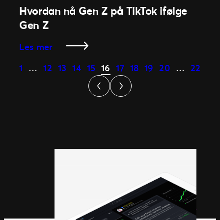
Hvordan nå Gen Z på TikTok ifølge
det
kommer
Gen Z
til
:
Les mer
merkevarebevissthet
Hvordan
1
…
12
13
14
15
16
17
18
19
20
…
22
nå
Gen
Z
på
TikTok
ifølge
Gen
Z