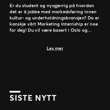
Er du student og nysgjerrig på hvordan
det er å jobbe med markedsføring innen
kultur- og underholdningsbransjen? Da er
kanskje vårt Marketing Internship er noe
for deg! Du vil være basert i Oslo og
støtte det lokale markedsteamet med
ulike
about Er du vår nye M
Les mer
SISTE NYTT