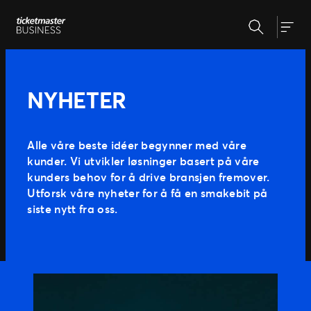
Hopp
Søk
til
Våre løsninger
Togg
innhold
Markedsføring & analyse
Billettsystem
Nyheter
NYHETER
På arrangementet
Event programmering & planlegging
Om oss
Vårt partnernetterk
Alle våre beste idéer begynner med våre
Kundereisen
kunder. Vi utvikler løsninger basert på våre
Vår historie
kunders behov for å drive bransjen fremover.
Vårt team
Ekspertise
Utforsk våre nyheter for å få en smakebit på
Våre kunder
siste nytt fra oss.
Presse & media