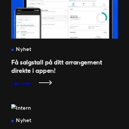
SEO!
Nyhet
Få salgstall på ditt arrangement
direkte i appen!
:
Les mer
Få
salgstall
på
ditt
arrangement
Nyhet
direkte