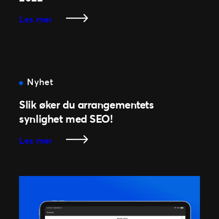
Calling
2023!
:
Les mer
Ticketmaster
støtter
Stjerneaksjonen
2022
Nyhet
Slik øker du arrangementets
synlighet med SEO!
:
Les mer
Slik
øker
du
arrangementets
synlighet
med