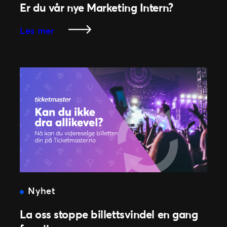
Er du vår nye Marketing Intern?
i
appen!
:
Les mer
Er
du
vår
nye
Marketing
Intern?
Nyhet
La oss stoppe billettsvindel en gang