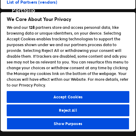
List of Partners (vendors)
TM1 Reports App (Google Play)
Portfolio
We Care About Your Privacy
Ticketmaster
We and our
128
partners store and access personal data, like
Universe
browsing data or unique identifiers, on your device. Selecting
For partnere
Accept Cookies enables tracking technologies to support the
purposes shown under we and our partners process data to
Åpen plattform for utviklere
provide. Selecting Reject All or withdrawing your consent will
Bli affiliate / partner
disable them. If trackers are disabled, some content and ads you
Info om API og SDK for utviklere
see may not be as relevant to you. You can resurface this menu to
change your choices or withdraw consent at any time by clicking
Vilkår for bruk
Personvern
the Manage my cookies link on the bottom of the webpage. Your
Retningslinjer for informasjonskapsler
choices will have effect within our Website. For more details, refer
Administrer mine preferanser
to our Privacy Policy.
©Ticketmaster 2026
Accept Cookies
Norway
Reject All
Show Purposes
Kontakt oss