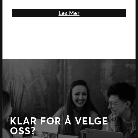
ulike
about Er du vår nye M
Les Mer
KLAR FOR Å VELGE
OSS?