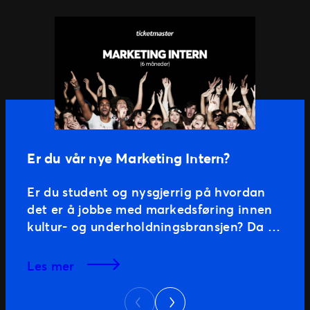
Er du vår nye Marketing Intern?
Er du student og nysgjerrig på hvordan
det er å jobbe med markedsføring innen
kultur- og underholdningsbransjen? Da er
kanskje vårt Marketing Internship er noe
for deg! Du vil være basert i Oslo og
les mer
støtte det lokale markedsteamet med
Next
ulike oppgaver innen markedsføring.