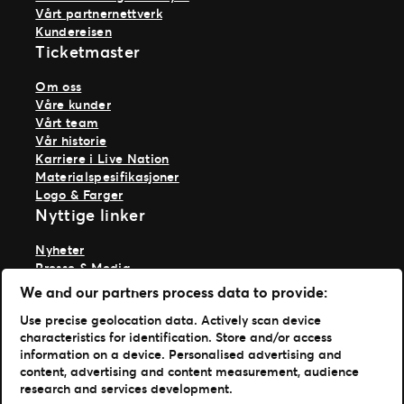
Vårt partnernettverk
Kundereisen
Ticketmaster
Om oss
Våre kunder
Vårt team
Vår historie
Karriere i Live Nation
Materialspesifikasjoner
Logo & Farger
Nyttige linker
Nyheter
Presse & Media
Ekspertise
We and our partners process data to provide:
TM1-innlogging
Use precise geolocation data. Actively scan device
characteristics for identification. Store and/or access
Last ned appene våre
information on a device. Personalised advertising and
content, advertising and content measurement, audience
Ticketmaster App
research and services development.
TM1 Reports App (App Store)