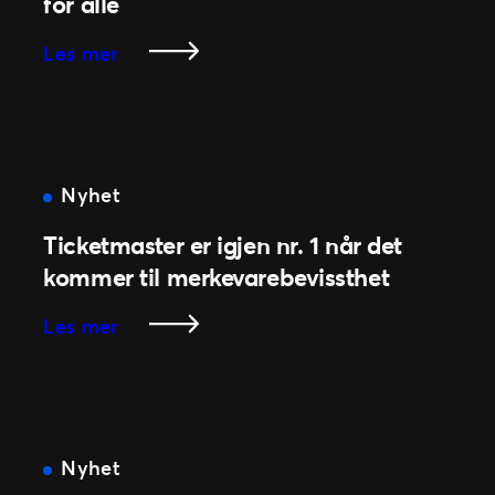
for alle
:
Les mer
La
oss
stoppe
billettsvindel
en
Nyhet
gang
Ticketmaster er igjen nr. 1 når det
for
alle
kommer til merkevarebevissthet
:
Les mer
Ticketmaster
er
igjen
nr.
1
Nyhet
når