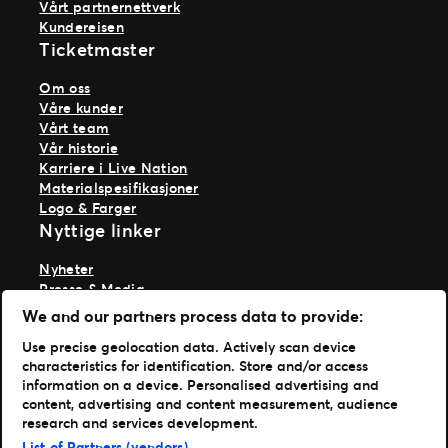
Vårt partnernettverk
Kundereisen
Ticketmaster
Om oss
Våre kunder
Vårt team
Vår historie
Karriere i Live Nation
Materialspesifikasjoner
Logo & Farger
Nyttige linker
Nyheter
Presse & Media
Ekspertise
We and our partners process data to provide:
TM1-innlogging
Use precise geolocation data. Actively scan device
characteristics for identification. Store and/or access
Last ned appene våre
information on a device. Personalised advertising and
content, advertising and content measurement, audience
Ticketmaster App
research and services development.
TM1 Reports App (App Store)
List of Partners (vendors)