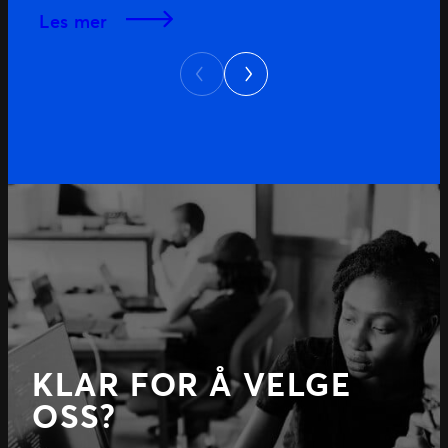
les mer
Next
Previous
KLAR FOR Å VELGE
OSS?