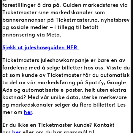
forestillinger å dra på. Guiden markedsføres via
Ticketmaster sine markedskanaler som
bannerannonser på Ticketmaster.no, nyhetsbrev
og sosiale medier – i tillegg til betalt
annonsering via Meta.
Sjekk ut juleshowguiden HER.
Ticketmasters juleshowkampanje er bare en av
fordelene med å selge billetter hos oss. Visste du
at som kunde av Ticketmaster får du automatisk
ta del av vår markedsføring på Spotify, Google
Ads og automatiserte e-poster, helt uten ekstra
kostnad? Med vår unike data, sterke merkevare
og markedskanaler selger du flere billetter! Les
mer om
her
.
Er du ikke en Ticketmaster kunde? Kontakt
oss
her
eller om du har spørsmål til