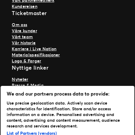
Vårt partnernettverk
Kundereisen
Ticketmaster
Om oss
Våre kunder
Vårt team
Vår historie
Karriere i Live Nation
Materialspesifikasjoner
Logo & Farger
Nyttige linker
Nyheter
Presse & Media
Ekspertise
We and our partners process data to provide:
TM1-innlogging
Use precise geolocation data. Actively scan device
characteristics for identification. Store and/or access
Last ned appene våre
information on a device. Personalised advertising and
content, advertising and content measurement, audience
Ticketmaster App
research and services development.
TM1 Reports App (App Store)
List of Partners (vendors)
TM1 Reports App (Google Play)