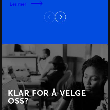
les mer
Next
Previous
KLAR FOR Å VELGE
OSS?