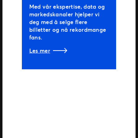
Med vår ekspertise, data og
markedskanaler hjelper vi
deg med å selge flere
billetter og nå rekordmange
fans.
Les mer