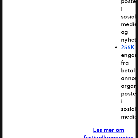
poste
i
sosial
medie
og
nyhet
255K
engas
fra
betalt
annon
organ
poste
i
sosial
medie
Les mer om
festivalkampanjen