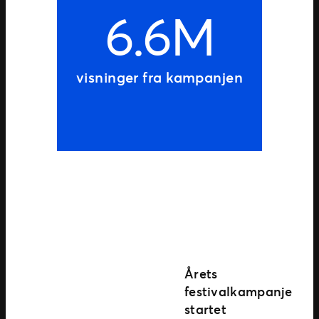
6.6M
visninger fra kampanjen
Årets
festivalkampanje
startet