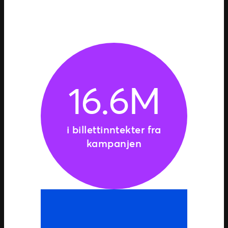
16.6M
i billettinntekter fra
kampanjen