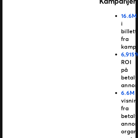
Kampanjere
16.6M
i
billet
fra
kampa
6,915
ROI
på
betalt
annon
6.6M
visnin
fra
betalt
annon
organ