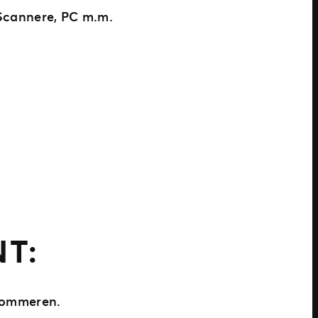
 Scannere, PC m.m.
T:
m sommeren.