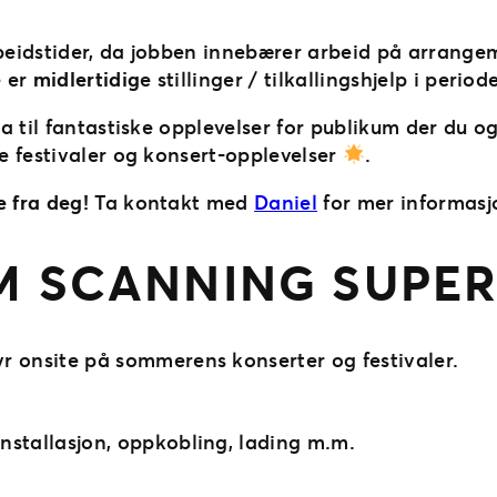
rbeidstider, da jobben innebærer arbeid på arrange
e er
midlertidig
e stillinger / tilkallingshjelp i period
a til fantastiske opplevelser for publikum der du o
e festivaler og konsert-opplevelser
.
e fra deg!
Ta kontakt med
Daniel
for mer informasj
 SCANNING SUPER
yr onsite på sommerens konserter og festivaler.
installasjon, oppkobling, lading m.m.