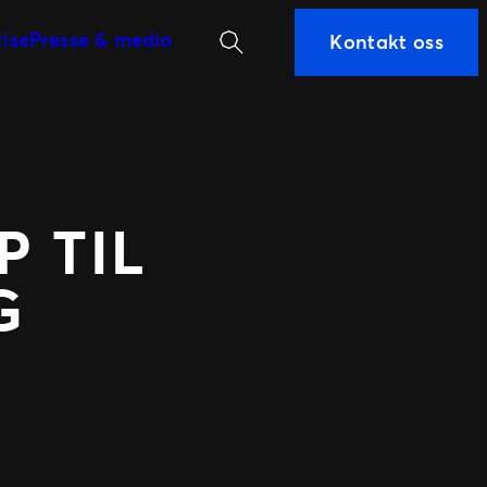
Søk
tise
Presse & media
Kontakt oss
P TIL
G