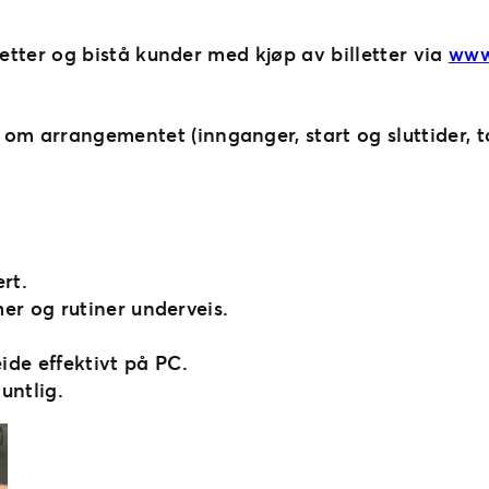
lletter og bistå kunder med kjøp av billetter via
www
m arrangementet (innganger, start og sluttider, to
rt.
mer og rutiner underveis.
de effektivt på PC.
untlig.