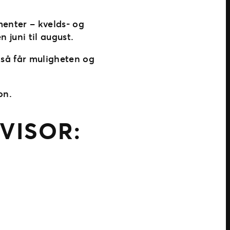
menter – kvelds- og
en juni til august.
gså får muligheten og
on.
VISOR: