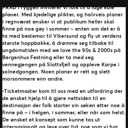
PRAD i ryggen inviterer vi folk til å lage kule
planer.
Med kjedelige plikter, og halvveis planer
i regnværet ønsker vi at publikum heller skal
finne på noe gøy i sommer – enten om det er å
ta med bestemor til Vikersund og fly ut verdens
største hoppbakke, å drømme seg tilbake til
ungdomstiden med we love the 90s & 2000s på
Bergenhus Festning eller ta med seg
vennegjengen på Slottsfjell og oppleve Karpe i
solnedgangen. Noen planer er rett og slett
morsommere enn andre.
-Ticketmaster kom til oss med en utfordring der
de ønsket hjelp til å gjøre nettsiden til en
destinasjon der folk starter sin søken etter noe å
finne på – i helgen, i sommer, eller når som helst.
De ønsket et konsept som kunne tas ut
internasjonalt og leve over tid, noe som vi har