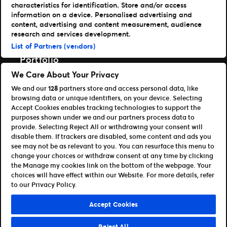
characteristics for identification. Store and/or access
Last ned appene våre
information on a device. Personalised advertising and
content, advertising and content measurement, audience
Ticketmaster App
research and services development.
TM1 Reports App (App Store)
List of Partners (vendors)
TM1 Reports App (Google Play)
Portfolio
We Care About Your Privacy
Ticketmaster
We and our
128
partners store and access personal data, like
Universe
browsing data or unique identifiers, on your device. Selecting
For partnere
Accept Cookies enables tracking technologies to support the
purposes shown under we and our partners process data to
Åpen plattform for utviklere
provide. Selecting Reject All or withdrawing your consent will
Bli affiliate / partner
disable them. If trackers are disabled, some content and ads you
Info om API og SDK for utviklere
see may not be as relevant to you. You can resurface this menu to
change your choices or withdraw consent at any time by clicking
Vilkår for bruk
Personvern
the Manage my cookies link on the bottom of the webpage. Your
Retningslinjer for informasjonskapsler
choices will have effect within our Website. For more details, refer
Administrer mine preferanser
to our Privacy Policy.
©Ticketmaster 2026
Accept Cookies
Norway
Reject All