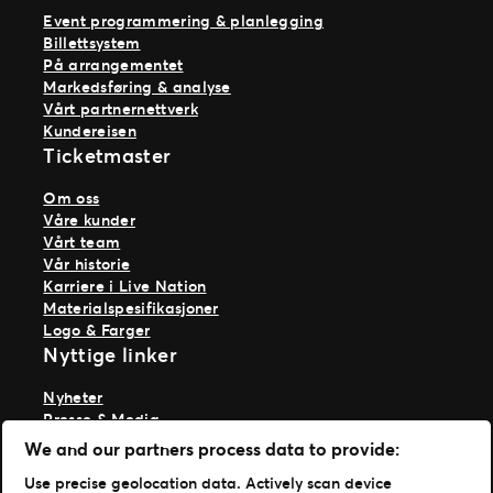
Event programmering & planlegging
Billettsystem
På arrangementet
Markedsføring & analyse
Vårt partnernettverk
Kundereisen
Ticketmaster
Om oss
Våre kunder
Vårt team
Vår historie
Karriere i Live Nation
Materialspesifikasjoner
Logo & Farger
Nyttige linker
Nyheter
Presse & Media
Ekspertise
We and our partners process data to provide:
TM1-innlogging
Use precise geolocation data. Actively scan device