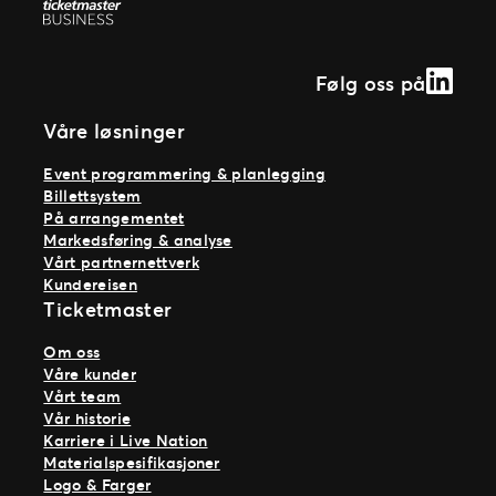
Linked
Følg oss på
Våre løsninger
Event programmering & planlegging
Billettsystem
På arrangementet
Markedsføring & analyse
Vårt partnernettverk
Kundereisen
Ticketmaster
Om oss
Våre kunder
Vårt team
Vår historie
Karriere i Live Nation
Materialspesifikasjoner
Logo & Farger