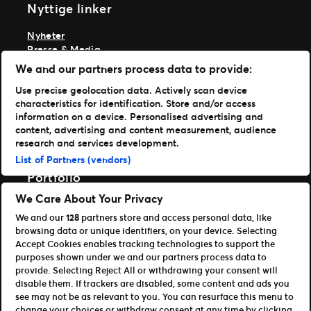
Nyttige linker
Nyheter
Presse & Media
Ekspertise
We and our partners process data to provide:
TM1-innlogging
Use precise geolocation data. Actively scan device
characteristics for identification. Store and/or access
Last ned appene våre
information on a device. Personalised advertising and
content, advertising and content measurement, audience
Ticketmaster App
research and services development.
TM1 Reports App (App Store)
List of Partners (vendors)
TM1 Reports App (Google Play)
Portfolio
We Care About Your Privacy
Ticketmaster
We and our
128
partners store and access personal data, like
Universe
browsing data or unique identifiers, on your device. Selecting
For partnere
Accept Cookies enables tracking technologies to support the
purposes shown under we and our partners process data to
Åpen plattform for utviklere
provide. Selecting Reject All or withdrawing your consent will
Bli affiliate / partner
disable them. If trackers are disabled, some content and ads you
Info om API og SDK for utviklere
see may not be as relevant to you. You can resurface this menu to
change your choices or withdraw consent at any time by clicking